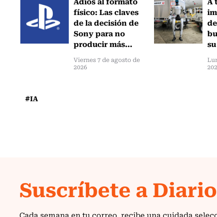
Adiós al formato
A 
físico: Las claves
im
de la decisión de
de
Sony para no
bu
producir más...
su
Viernes 7 de agosto de
Lun
2026
20
#IA