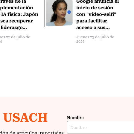
través de la
Google anuncia el
plementación
inicio de sesión
 IA física: Japón
con "video-selfi"
sca recuperar
para facilitar
 liderazgo...
acceso a sus...
es 27 de julio de
Jueves 23 de julio de
26
2026