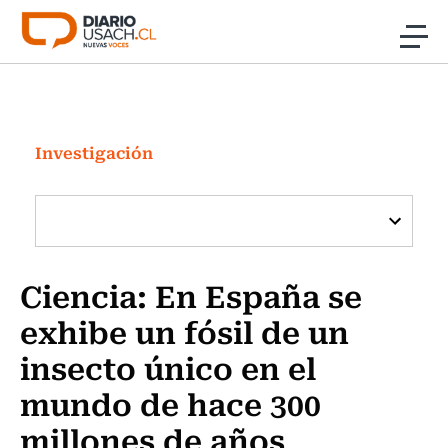
Click acá para ir directamente al contenido
Noticias
Investigación
Investigación
Cultura
Programas Radio y TV Usach
Ciencia: En España se
exhibe un fósil de un
insecto único en el
mundo de hace 300
millones de años