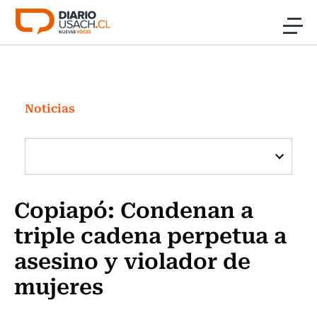
Click acá para ir directamente al contenido
Noticias
Investigación
Noticias
Cultura
Programas Radio y TV Usach
Copiapó: Condenan a
triple cadena perpetua a
asesino y violador de
mujeres