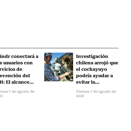
indr conectará a
Investigación
s usuarios con
chilena arrojó que
rvicios de
el cochayuyo
evención del
podría ayudar a
H: El alcance...
evitar la...
rnes 7 de agosto de
Viernes 7 de agosto de
26
2026