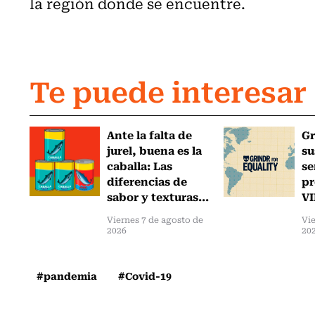
la región donde se encuentre.
Te puede interesar
Ante la falta de
Gr
jurel, buena es la
su
caballa: Las
se
diferencias de
pr
sabor y texturas...
VI
Viernes 7 de agosto de
Vie
2026
20
#pandemia
#Covid-19