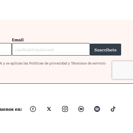
guenos en: