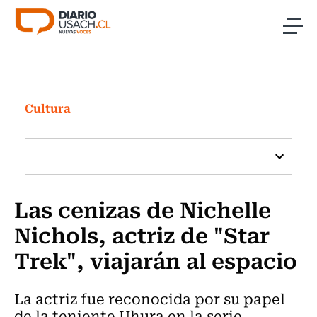
Click acá para ir directamente al contenido
Noticias
Investigación
Cultura
Cultura
Programas Radio y TV Usach
Las cenizas de Nichelle
Nichols, actriz de "Star
Trek", viajarán al espacio
La actriz fue reconocida por su papel
de la teniente Uhura en la serie