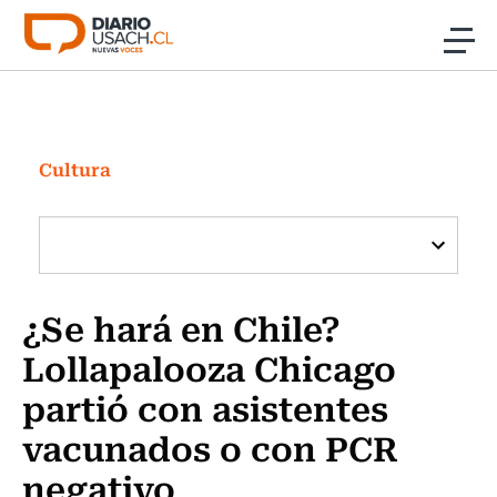
Click acá para ir directamente al contenido
Noticias
Investigación
Cultura
Cultura
Programas Radio y TV Usach
¿Se hará en Chile?
Lollapalooza Chicago
partió con asistentes
vacunados o con PCR
negativo