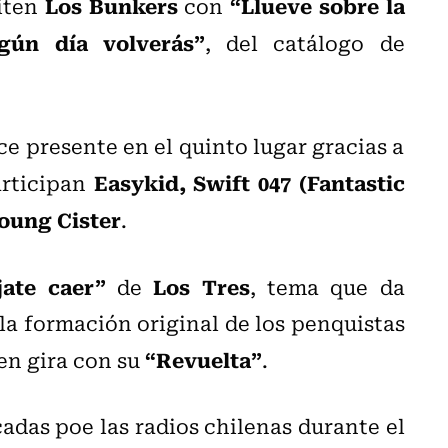
Los Bunkers
“Llueve sobre la
piten
con
lgún día volverás”
, del catálogo de
e presente en el quinto lugar gracias a
Easykid, Swift 047 (Fantastic
articipan
oung Cister
.
jate caer”
Los Tres
de
, tema que da
la formación original de los penquistas
“Revuelta”
 en gira con su
.
cadas poe las radios chilenas durante el