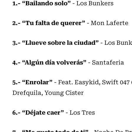
1.- “Bailando solo”
- Los Bunkers
2.- “Tu falta de querer”
- Mon Laferte
3.- “Llueve sobre la ciudad”
- Los Bunk
4.- “Algún día volverás”
- Santaferia
5.- “Enrolar”
- Feat. Easykid, Swift 04
Drefquila, Young Cister
6.- “Déjate caer”
- Los Tres
7.- “Me gusta todo de ti”
- Noche De Br