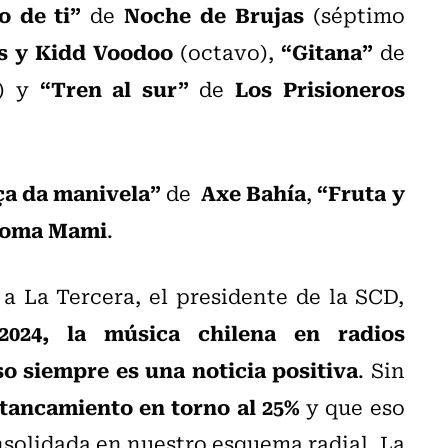
o de ti”
Noche de Brujas
de
(séptimo
s y Kidd Voodoo
“Gitana”
(octavo),
de
“Tren al sur”
Los Prisioneros
o) y
de
a da manivela”
Axe Bahía
“Fruta y
de
,
loma Mami
.
 a La Tercera, el presidente de la SCD,
2024, la música chilena en radios
o siempre es una noticia positiva
. Sin
stancamiento en torno al 25%
y que eso
nsolidada en nuestro esquema radial. La