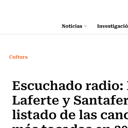
Click acá para ir directamente al contenido
Noticias
Investigaci
Cultura
Escuchado radio:
Laferte y Santafe
listado de las can