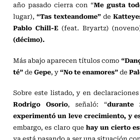
Me gusta tod
año pasado cierra con “
“Tas texteandome”
Katteye
lugar),
de
Pablo Chill-E
(feat. Bryartz) (noven
(décimo).
“Danç
Más abajo aparecen títulos como
té”
Gepe
“No te enamores”
Pa
de
, y
de
Sobre este listado, y en declaraciones
Rodrigo Osorio
durante 
, señaló: “
experimentó un leve crecimiento, y es
hay un cierto e
embargo, es claro que
ya está pasando a ser una situación co