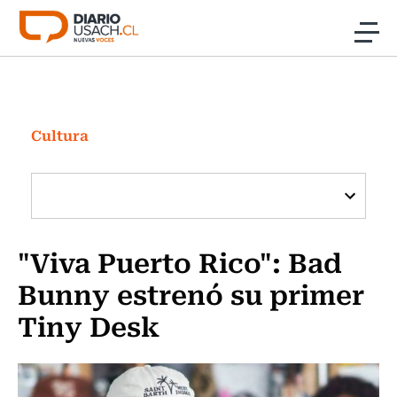
Click acá para ir directamente al contenido
Noticias
Investigación
Cultura
Cultura
Programas Radio y TV Usach
"Viva Puerto Rico": Bad
Bunny estrenó su primer
Tiny Desk