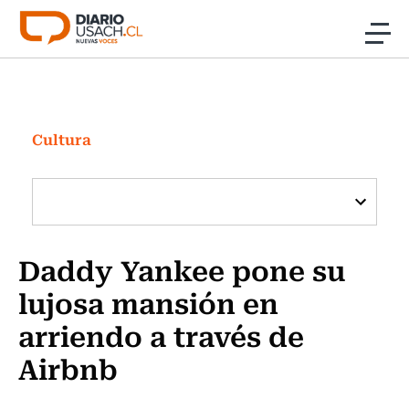
Click acá para ir directamente al contenido
Noticias
Investigación
Cultura
Cultura
Programas Radio y TV Usach
Daddy Yankee pone su
lujosa mansión en
arriendo a través de
Airbnb