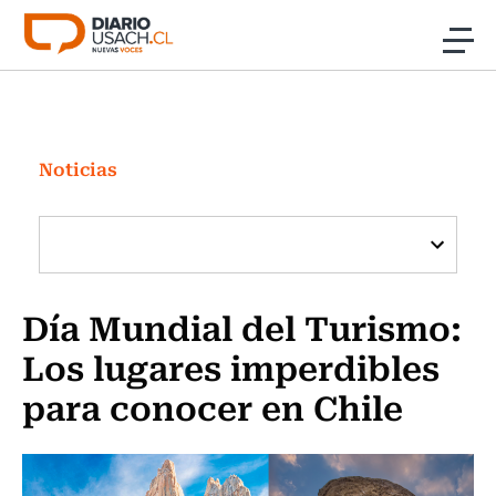
Click acá para ir directamente al contenido
Noticias
Investigación
Noticias
Cultura
Programas Radio y TV Usach
Día Mundial del Turismo:
Los lugares imperdibles
para conocer en Chile