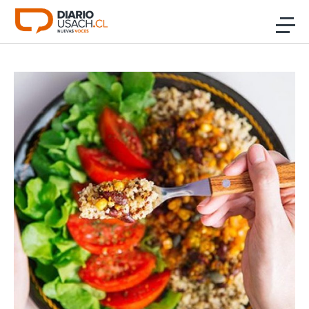
Click acá para ir directamente al contenido
Noticias
Investigación
Cultura
Programas Radio y TV Usach