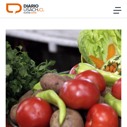
Click acá para ir directamente al contenido
Noticias
Investigación
Cultura
Programas Radio y TV Usach