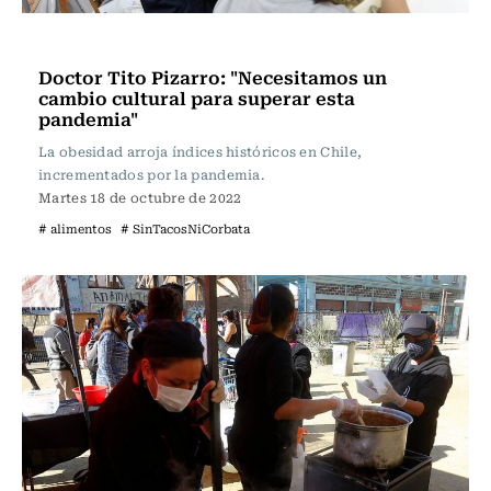
Sin tacos ni corbata
Doctor Tito Pizarro: "Necesitamos un
cambio cultural para superar esta
pandemia"
La obesidad arroja índices históricos en Chile,
incrementados por la pandemia.
Martes 18 de octubre de 2022
# alimentos
# SinTacosNiCorbata