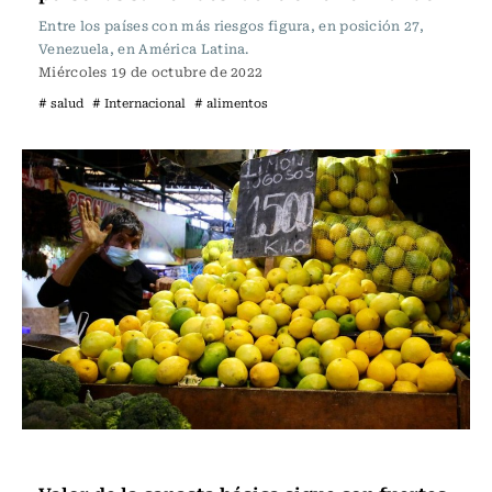
Entre los países con más riesgos figura, en posición 27,
Venezuela, en América Latina.
Miércoles 19 de octubre de 2022
# salud
# Internacional
# alimentos
Actualidad