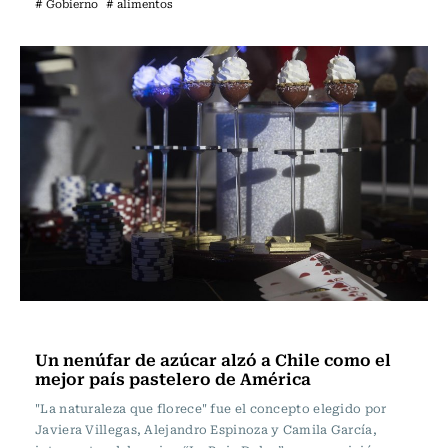
# Gobierno
# alimentos
Actualidad
Un nenúfar de azúcar alzó a Chile como el
mejor país pastelero de América
"La naturaleza que florece" fue el concepto elegido por
Javiera Villegas, Alejandro Espinoza y Camila García,