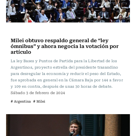
Actualidad
Milei obtuvo respaldo general de “ley
ómnibus” y ahora negocia la votación por
artículo
La ley Bases y Puntos de Partida para la Libertad de los
Argentinos, proyecto estrella del presidente trasandino
para desregular la economía y reducir el peso del Estado,
fue aprobada en general en la Cámara Baja por 144 a favor
y 109 en contra, después de unas 30 horas de debate.
Sábado 3 de febrero de 2024
# Argentina
# Milei