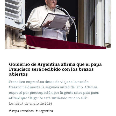
Actualidad
Gobierno de Argentina afirma que el papa
Francisco será recibido con los brazos
abiertos
Francisco expresó su deseo de viajar a la nación
trasandina durante la segunda mitad del año. Además,
expresó por preocupación por la gente se su país pues
afirmó que “la gente está sufriendo mucho allí”.
Lunes 15 de enero de 2024
# Papa Francisco
# Argentina