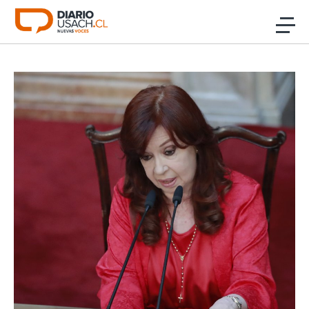
Click acá para ir directamente al contenido
Noticias
Investigación
Cultura
Programas Radio y TV Usach