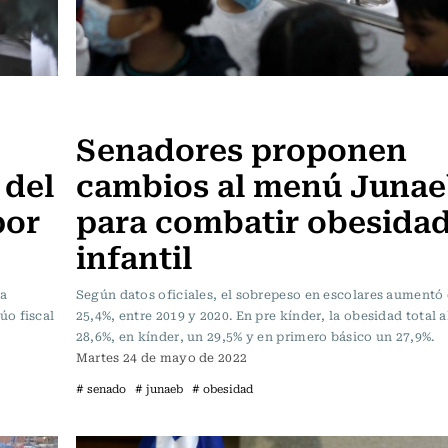
Vida y Salud
Senadores proponen
 del
cambios al menú Juna
por
para combatir obesida
infantil
la
Según datos oficiales, el sobrepeso en escolares aumentó 
úo fiscal
25,4%, entre 2019 y 2020. En pre kínder, la obesidad total 
28,6%, en kínder, un 29,5% y en primero básico un 27,9%.
Martes 24 de mayo de 2022
# senado
# junaeb
# obesidad