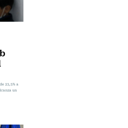
eb
d
de 23,5% a
alcanza un