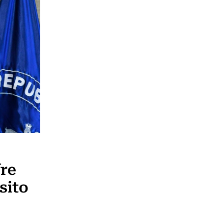
fre
sito