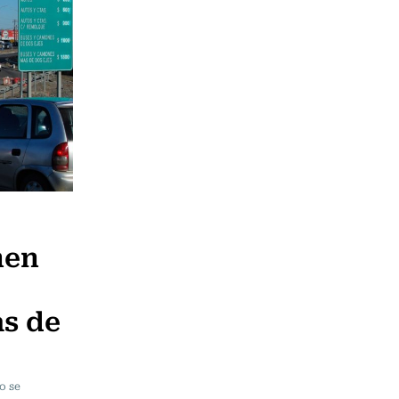
nen
as de
o se