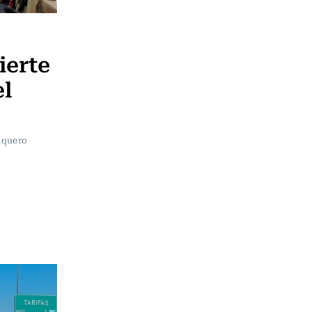
ierte
el
luquero