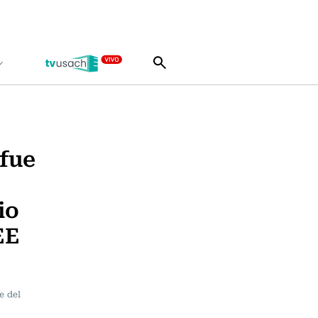
fue
io
EE
e del