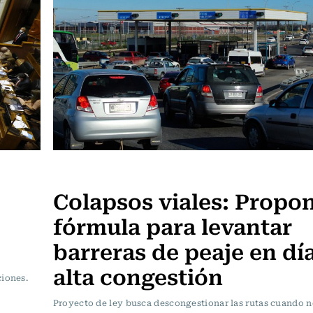
Actualidad
Colapsos viales: Propo
fórmula para levantar
barreras de peaje en dí
alta congestión
ciones.
Proyecto de ley busca descongestionar las rutas cuando n