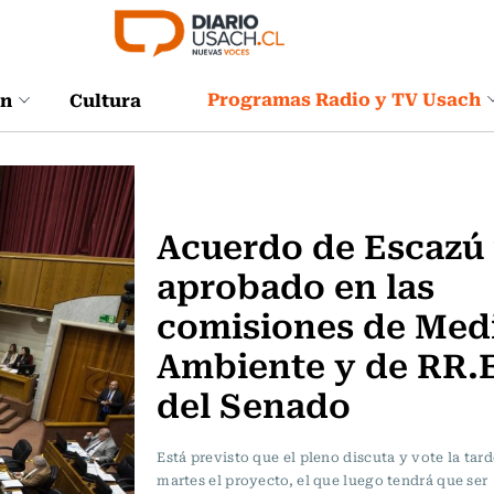
Programas Radio y TV Usach
ón
Cultura
Actualidad
Acuerdo de Escazú 
aprobado en las
comisiones de Med
Ambiente y de RR.
del Senado
Está previsto que el pleno discuta y vote la tard
martes el proyecto, el que luego tendrá que ser