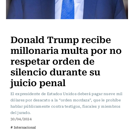
Actualidad
Donald Trump recibe
millonaria multa por no
respetar orden de
silencio durante su
juicio penal
El expresidente de Estados Unidos deberá pagar nueve mil
dólares por desacato a la “orden mordaza”, que le prohíbe
hablar públicamente contra testigos, fiscales y miembros
del jurado.
30/04/2024
# Internacional