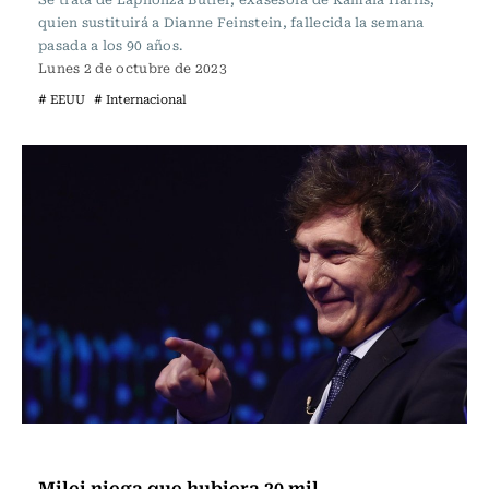
quien sustituirá a Dianne Feinstein, fallecida la semana
pasada a los 90 años.
Lunes 2 de octubre de 2023
# EEUU
# Internacional
Actualidad
Milei niega que hubiera 20 mil