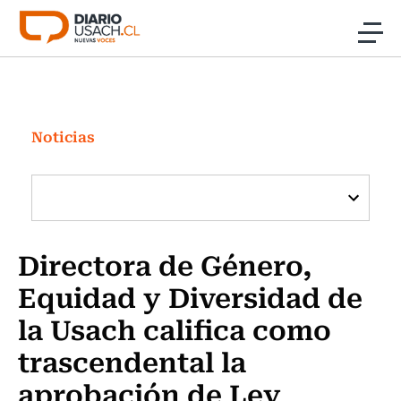
Click acá para ir directamente al contenido
Noticias
Investigación
Noticias
Cultura
Programas Radio y TV Usach
Directora de Género,
Equidad y Diversidad de
la Usach califica como
trascendental la
aprobación de Ley