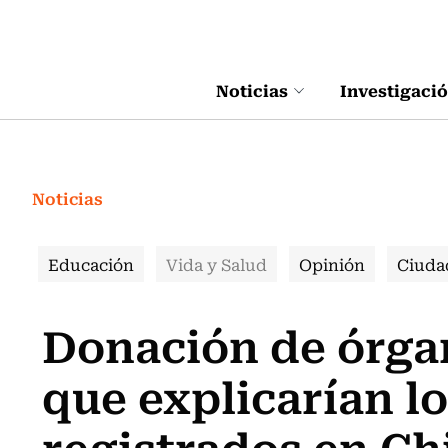
Click acá para ir directamente al contenido
Noticias
Investigaci
Noticias
Educación
Vida y Salud
Opinión
Ciuda
Donación de órgan
que explicarían lo
registrados en Ch