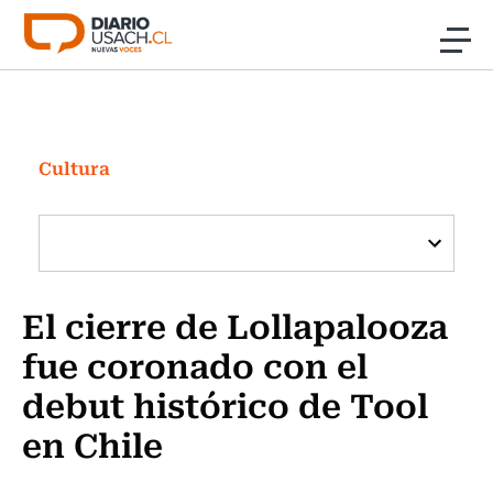
Click acá para ir directamente al contenido
Noticias
Investigación
Cultura
Cultura
Programas Radio y TV Usach
El cierre de Lollapalooza
fue coronado con el
debut histórico de Tool
en Chile