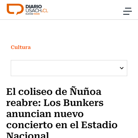
Click acá para ir directamente al contenido
Noticias
Investigación
Cultura
Cultura
Programas Radio y TV Usach
El coliseo de Ñuñoa
reabre: Los Bunkers
anuncian nuevo
concierto en el Estadio
Nacional