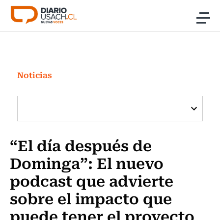
Click acá para ir directamente al contenido
Noticias
Investigación
Noticias
Cultura
Programas Radio y TV Usach
“El día después de
Dominga”: El nuevo
podcast que advierte
sobre el impacto que
puede tener el proyecto