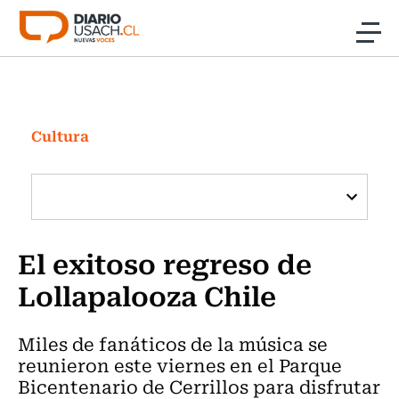
Click acá para ir directamente al contenido
Noticias
Investigación
Cultura
Cultura
Programas Radio y TV Usach
El exitoso regreso de
Lollapalooza Chile
Miles de fanáticos de la música se
reunieron este viernes en el Parque
Bicentenario de Cerrillos para disfrutar