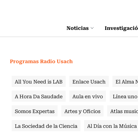
Click acá para ir directamente al contenido
Noticias
Investigaci
Programas Radio Usach
All You Need is LAB
Enlace Usach
El Alma 
A Hora Da Saudade
Aula en vivo
Línea uno
Somos Expertas
Artes y Oficios
Atlas music
La Sociedad de la Ciencia
Al Día con la Música