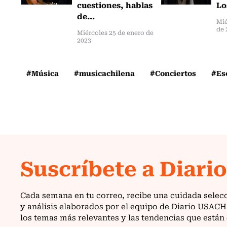
cuestiones, hablas
Lo
de...
Mié
de 
Miércoles 25 de enero de
2023
#Música
#musicachilena
#Conciertos
#Es