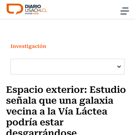
Click acá para ir directamente al contenido
Noticias
Investigación
Investigación
Cultura
Programas Radio y TV Usach
Espacio exterior: Estudio
señala que una galaxia
vecina a la Vía Láctea
podría estar
desgarrándose