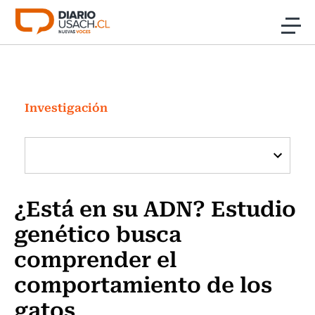
Click acá para ir directamente al contenido
Noticias
Investigación
Investigación
Cultura
Programas Radio y TV Usach
¿Está en su ADN? Estudio
genético busca
comprender el
comportamiento de los
gatos