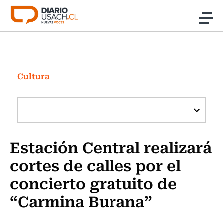
Click acá para ir directamente al contenido
Noticias
Investigación
Cultura
Cultura
Programas Radio y TV Usach
Estación Central realizará
cortes de calles por el
concierto gratuito de
“Carmina Burana”