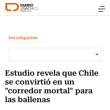
Click acá para ir directamente al contenido
Noticias
Investigación
Investigación
Cultura
Programas Radio y TV Usach
Estudio revela que Chile
se convirtió en un
"corredor mortal" para
las ballenas