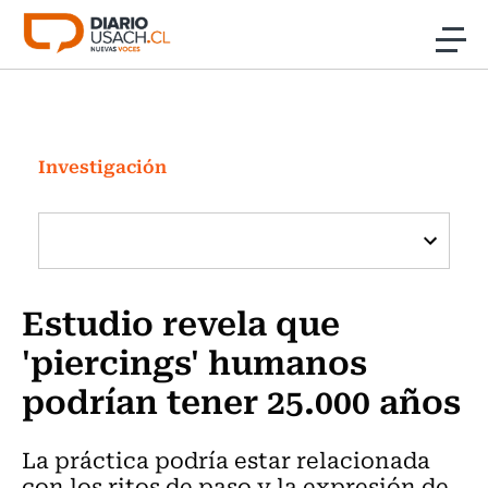
Click acá para ir directamente al contenido
Noticias
Investigación
Investigación
Cultura
Programas Radio y TV Usach
Estudio revela que
'piercings' humanos
podrían tener 25.000 años
La práctica podría estar relacionada
con los ritos de paso y la expresión de