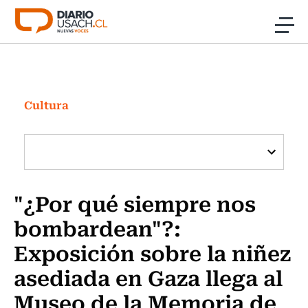
Click acá para ir directamente al contenido
Noticias
Investigación
Cultura
Cultura
Programas Radio y TV Usach
"¿Por qué siempre nos
bombardean"?:
Exposición sobre la niñez
asediada en Gaza llega al
Museo de la Memoria de