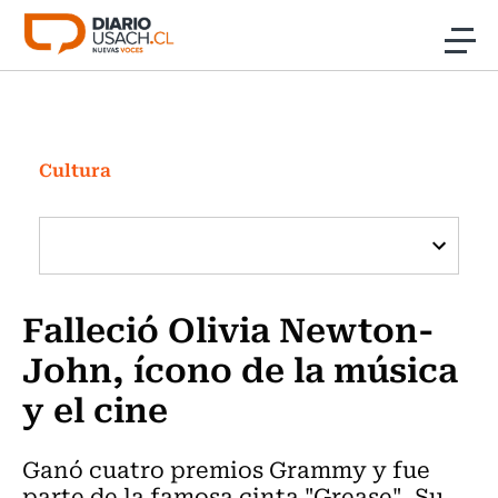
Click acá para ir directamente al contenido
Noticias
Investigación
Cultura
Cultura
Programas Radio y TV Usach
Falleció Olivia Newton-
John, ícono de la música
y el cine
Ganó cuatro premios Grammy y fue
parte de la famosa cinta "Grease". Su