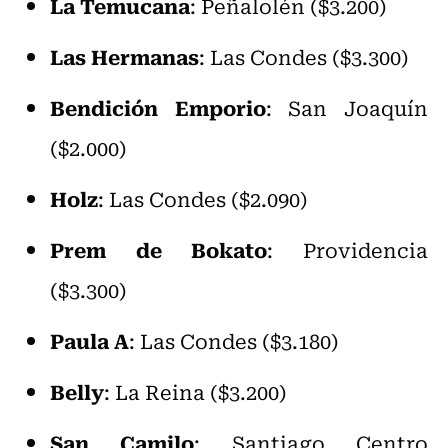
La Temucana
: Peñalolén ($3.200)
Las Hermanas
: Las Condes ($3.300)
Bendición Emporio
: San Joaquín
($2.000)
Holz
: Las Condes ($2.090)
Prem de Bokato
: Providencia
($3.300)
Paula A
: Las Condes ($3.180)
Belly
: La Reina ($3.200)
San Camilo
: Santiago Centro