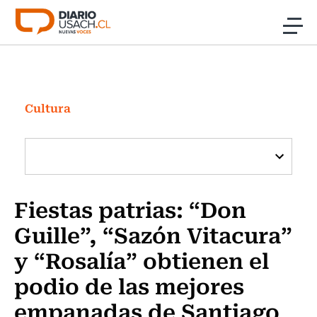
Click acá para ir directamente al contenido
Noticias
Investigación
Cultura
Cultura
Programas Radio y TV Usach
Fiestas patrias: “Don
Guille”, “Sazón Vitacura”
y “Rosalía” obtienen el
podio de las mejores
empanadas de Santiago