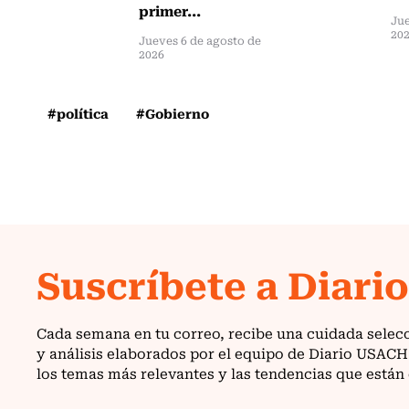
primer...
Jue
20
Jueves 6 de agosto de
2026
#política
#Gobierno