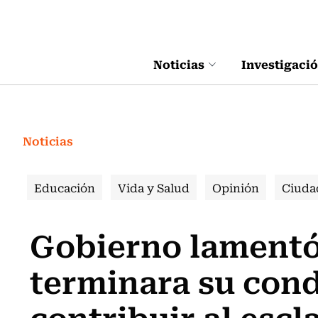
Click acá para ir directamente al contenido
Noticias
Investigaci
Noticias
Educación
Vida y Salud
Opinión
Ciuda
Gobierno lamentó
terminara su con
contribuir al escl