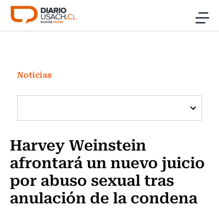
Click acá para ir directamente al contenido
Noticias
Investigación
Noticias
Cultura
Programas Radio y TV Usach
Harvey Weinstein
afrontará un nuevo juicio
por abuso sexual tras
anulación de la condena