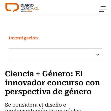
Click acá para ir directamente al contenido
Noticias
Investigación
Investigación
Cultura
Programas Radio y TV Usach
Ciencia + Género: El
innovador concurso con
perspectiva de género
Se considera el diseño e
implementación de un núcleo