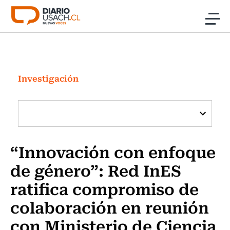
Click acá para ir directamente al contenido
Noticias
Investigación
Investigación
Cultura
Programas Radio y TV Usach
“Innovación con enfoque
de género”: Red InES
ratifica compromiso de
colaboración en reunión
con Ministerio de Ciencia