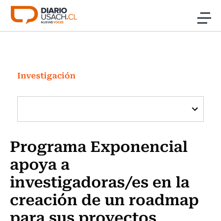
Click acá para ir directamente al contenido
Noticias
Investigación
Investigación
Cultura
Programas Radio y TV Usach
Programa Exponencial
apoya a
investigadoras/es en la
creación de un roadmap
para sus proyectos