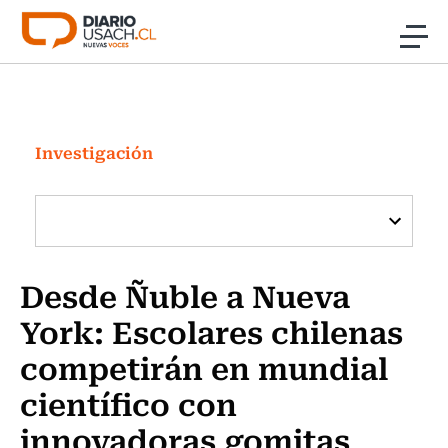
Click acá para ir directamente al contenido
Noticias
Investigación
Investigación
Cultura
Programas Radio y TV Usach
Desde Ñuble a Nueva
York: Escolares chilenas
competirán en mundial
científico con
innovadoras gomitas