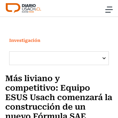
Click acá para ir directamente al contenido
Noticias
Investigación
Investigación
Cultura
Programas Radio y TV Usach
Más liviano y
competitivo: Equipo
ESUS Usach comenzará la
construcción de un
nuevo Fórmula SAE