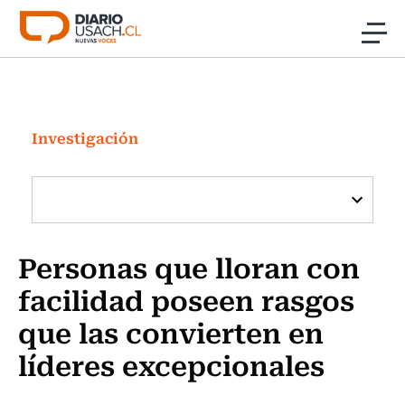
Click acá para ir directamente al contenido
Noticias
Investigación
Investigación
Cultura
Programas Radio y TV Usach
Personas que lloran con
facilidad poseen rasgos
que las convierten en
líderes excepcionales