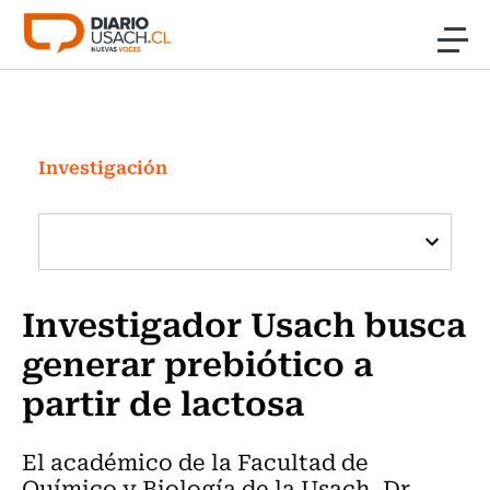
Click acá para ir directamente al contenido
Noticias
Investigación
Investigación
Cultura
Programas Radio y TV Usach
Investigador Usach busca
generar prebiótico a
partir de lactosa
El académico de la Facultad de
Químico y Biología de la Usach, Dr.