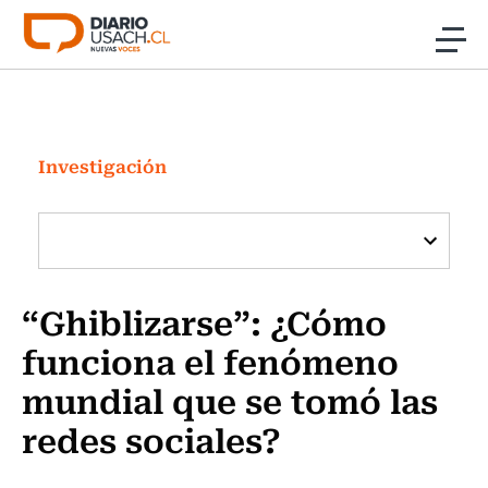
Click acá para ir directamente al contenido
Noticias
Investigación
Investigación
Cultura
Programas Radio y TV Usach
“Ghiblizarse”: ¿Cómo
funciona el fenómeno
mundial que se tomó las
redes sociales?