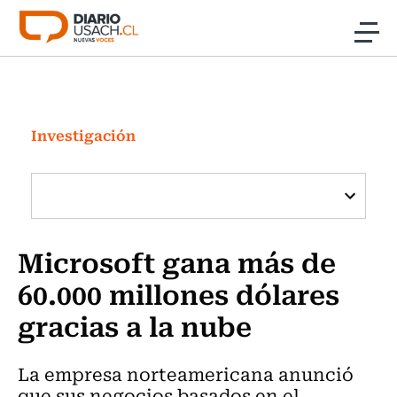
Click acá para ir directamente al contenido
Noticias
Investigación
Investigación
Cultura
Programas Radio y TV Usach
Microsoft gana más de
60.000 millones dólares
gracias a la nube
La empresa norteamericana anunció
que sus negocios basados en el