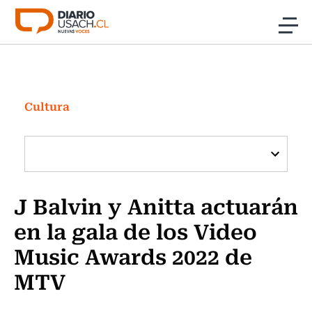
Click acá para ir directamente al contenido
Noticias
Investigación
Cultura
Cultura
Programas Radio y TV Usach
J Balvin y Anitta actuarán
en la gala de los Video
Music Awards 2022 de
MTV