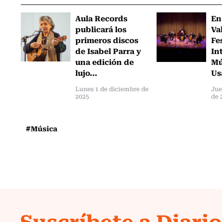
Aula Records
En
publicará los
Va
primeros discos
Fe
de Isabel Parra y
In
una edición de
Mú
lujo...
Us
Lunes 1 de diciembre de
Jue
2025
de 
#Música