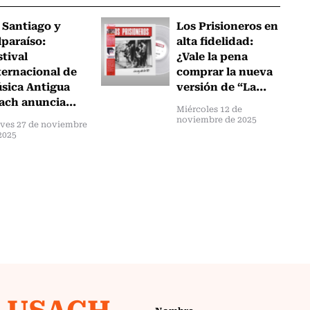
 Santiago y
Los Prisioneros en
lparaíso:
alta fidelidad:
stival
¿Vale la pena
ternacional de
comprar la nueva
sica Antigua
versión de “La...
ach anuncia...
Miércoles 12 de
noviembre de 2025
ves 27 de noviembre
2025