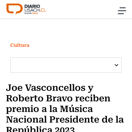
Click acá para ir directamente al contenido
Noticias
Investigación
Cultura
Cultura
Programas Radio y TV Usach
Joe Vasconcellos y
Roberto Bravo reciben
premio a la Música
Nacional Presidente de la
República 2023