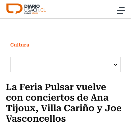
Click acá para ir directamente al contenido
Noticias
Investigación
Cultura
Cultura
Programas Radio y TV Usach
La Feria Pulsar vuelve
con conciertos de Ana
Tijoux, Villa Cariño y Joe
Vasconcellos