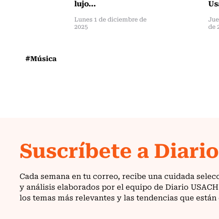
lujo...
Us
Lunes 1 de diciembre de
Jue
2025
de 
#Música