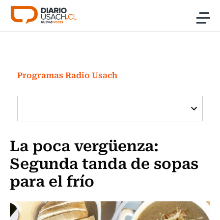
Click acá para ir directamente al contenido
Noticias
Investigación
Programas Radio Usach
Cultura
Programas Radio y TV Usach
La poca vergüenza:
Segunda tanda de sopas
para el frío