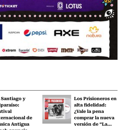
 Santiago y
Los Prisioneros en
lparaíso:
alta fidelidad:
stival
¿Vale la pena
ternacional de
comprar la nueva
sica Antigua
versión de “La...
ach anuncia...