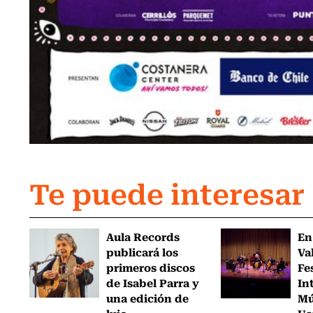
Te puede interesar
Aula Records
En
publicará los
Va
primeros discos
Fe
de Isabel Parra y
In
una edición de
Mú
lujo...
Us