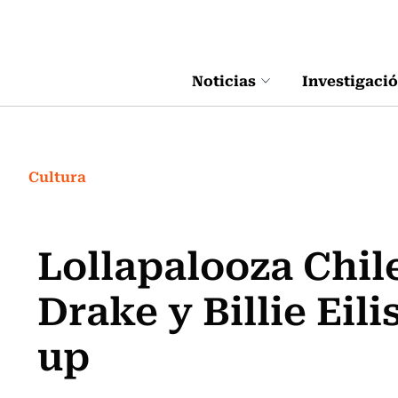
Click acá para ir directamente al contenido
Noticias
Investigaci
Cultura
Lollapalooza Chile
Drake y Billie Eil
up