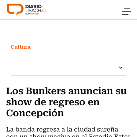
Click acá para ir directamente al contenido
Noticias
Investigación
Cultura
Cultura
Programas Radio y TV Usach
Los Bunkers anuncian su
show de regreso en
Concepción
La banda regresa a la ciudad sureña
con un show masivo en el Estadio Ester